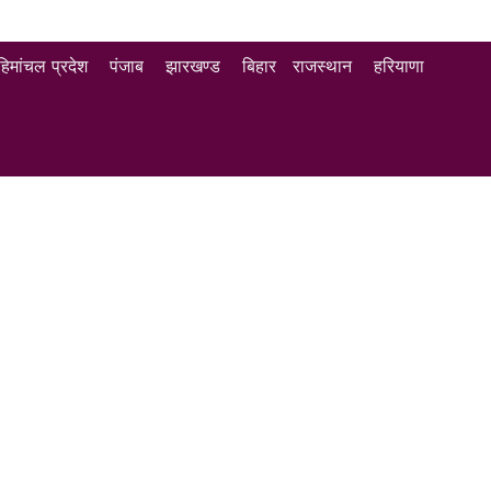
हिमांचल प्रदेश
पंजाब
झारखण्ड
बिहार
राजस्थान
हरियाणा