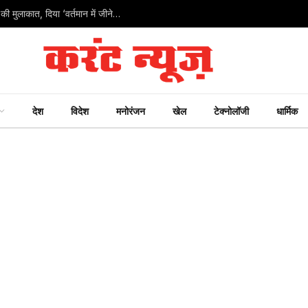
PM मोदी ने पहली बार राज्यसभा सांसद बने 36 बीजेपी नेताओं से की मुलाकात, दिया ‘वर्तमान में जीने’ का गुरुमंत्र
देश
विदेश
मनोरंजन
खेल
टेक्नोलॉजी
धार्मिक